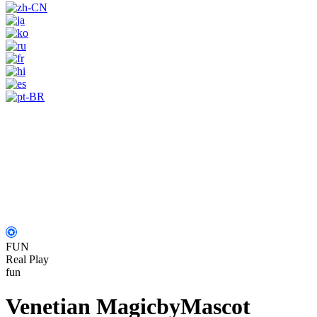
FUN
Real Play
fun
Venetian Magic
by
Mascot