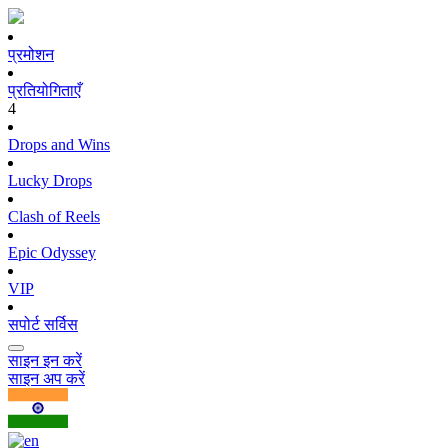
प्रमोशन
प्रतियोगिताएँ
4
Drops and Wins
Lucky Drops
Clash of Reels
Epic Odyssey
VIP
सपोर्ट सर्विस
साइन इन करें
साइन अप करें