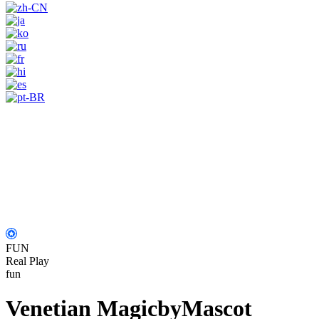
FUN
Real Play
fun
Venetian Magic
by
Mascot