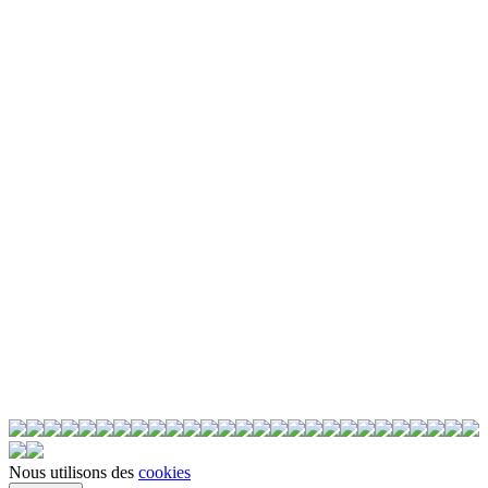
Nous utilisons des
cookies