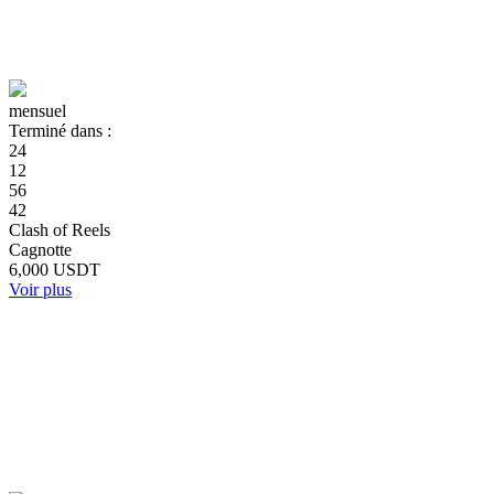
mensuel
Terminé dans :
24
12
56
42
Clash of Reels
Cagnotte
6,000 USDT
Voir plus