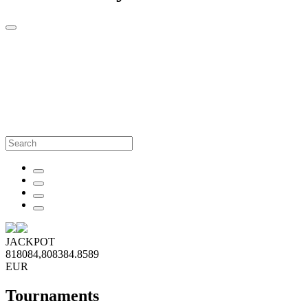
JACKPOT
8
1
8
0
8
4
,
8
0
8
3
8
4
.
8
5
8
9
EUR
Tournaments