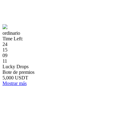
ordinario
Time Left:
24
15
09
11
Lucky Drops
Bote de premios
5,000 USDT
Mostrar más