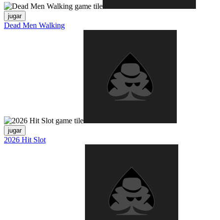
jugar
Dead Men Walking
jugar
2026 Hit Slot