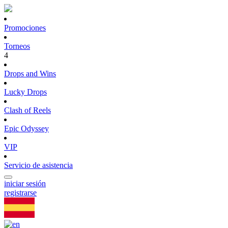
Promociones
Torneos
4
Drops and Wins
Lucky Drops
Clash of Reels
Epic Odyssey
VIP
Servicio de asistencia
iniciar sesión
registrarse