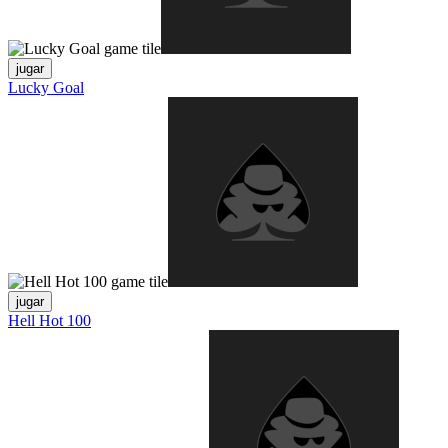
jugar
Lucky Goal
jugar
Hell Hot 100