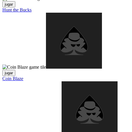
jugar
Hunt the Bucks
jugar
Coin Blaze