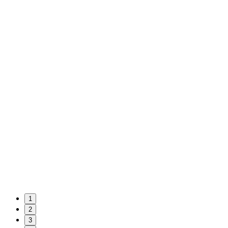
1
2
3