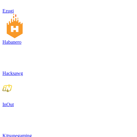
Ezugi
Habanero
Hacksawg
InOut
Kitsunegaming