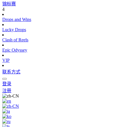
锦标赛
4
Drops and Wins
Lucky Drops
Clash of Reels
Epic Odyssey
VIP
联系方式
登录
注册