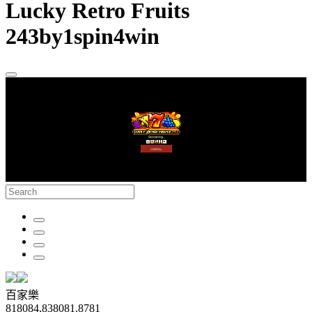
Lucky Retro Fruits
243
by
1spin4win
百家樂
8
1
8
0
8
4
,
8
3
8
0
8
1
.
8
7
8
1