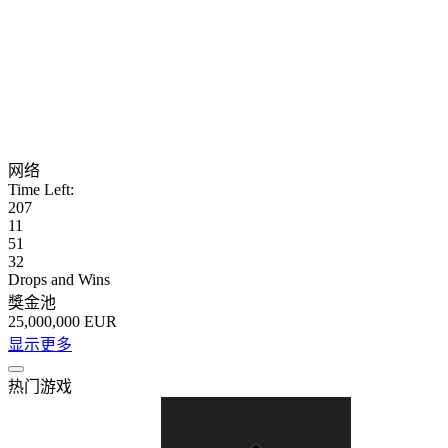
网络
Time Left:
207
11
51
32
Drops and Wins
獎金池
25,000,000 EUR
显示更多
热门游戏