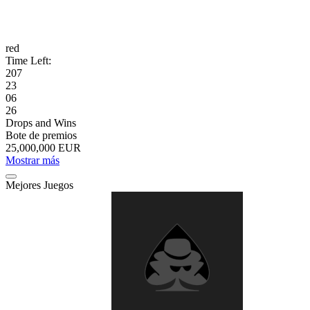
red
Time Left:
207
23
06
26
Drops and Wins
Bote de premios
25,000,000 EUR
Mostrar más
Mejores Juegos