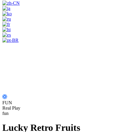
FUN
Real Play
fun
Lucky Retro Fruits