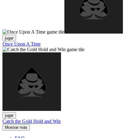
jugar
Once Upon A Time
jugar
Catch the Gold Hold and Win
Mostrar más