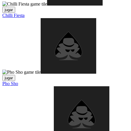
jugar
Chilli Fiesta
jugar
Pho Sho