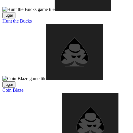
jugar
Hunt the Bucks
jugar
Coin Blaze