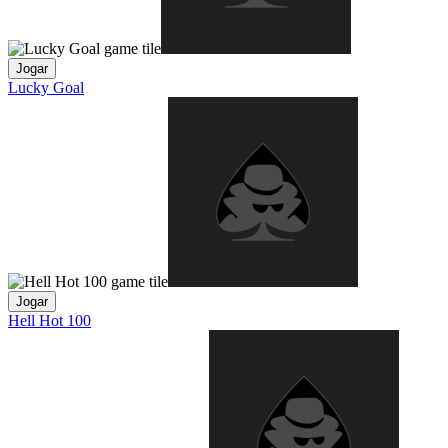
Jogar
Lucky Goal
Jogar
Hell Hot 100