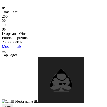
rede
Time Left:
206
20
19
06
Drops and Wins
Fundo de prêmios
25,000,000 EUR
Mostrar mais
Top Jogos
Jogar