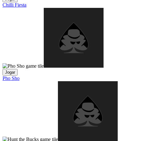
Chilli Fiesta
Jogar
Pho Sho