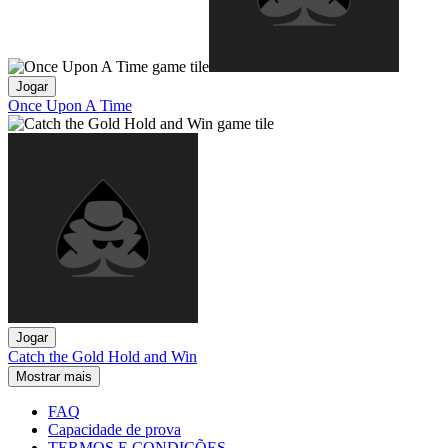
Jogar
Once Upon A Time
Jogar
Catch the Gold Hold and Win
Mostrar mais
FAQ
Capacidade de prova
TERMOS E CONDIÇÕES