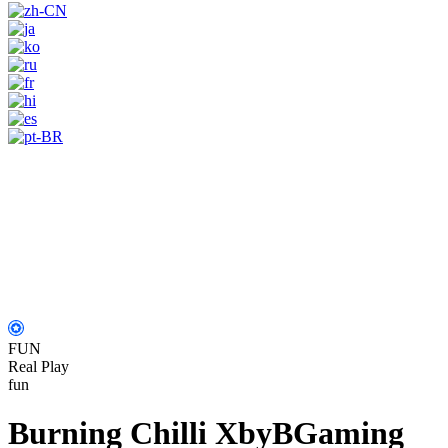
FUN
Real Play
fun
Burning Chilli X
by
BGaming