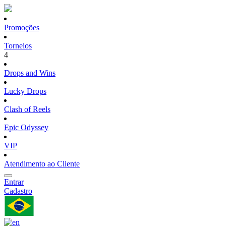
Promoções
Torneios
4
Drops and Wins
Lucky Drops
Clash of Reels
Epic Odyssey
VIP
Atendimento ao Cliente
Entrar
Cadastro