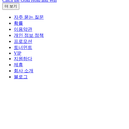
Catch the Gold Hold and Win
더 보기
자주 묻는 질문
확률
이용약관
개인 정보 정책
프로모션
토너먼트
VIP
지원하다
제휴
회사 소개
블로그