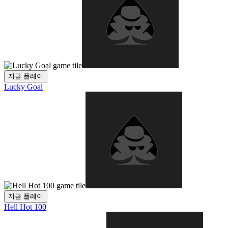
지금 플레이
Lucky Goal
지금 플레이
Hell Hot 100