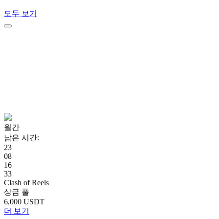
모두 보기
월간
남은 시간:
23
08
16
33
Clash of Reels
상금 풀
6,000 USDT
더 보기