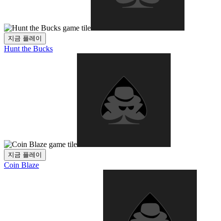
지금 플레이
Hunt the Bucks
지금 플레이
Coin Blaze