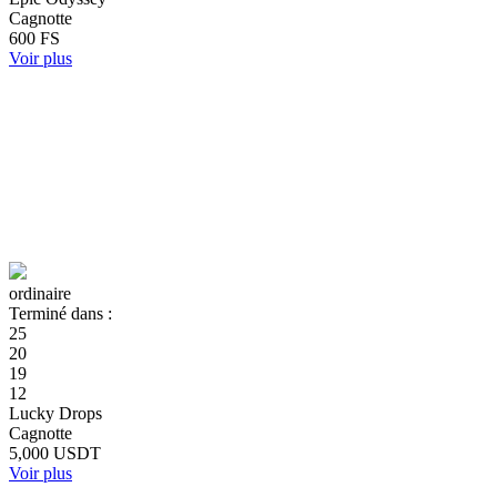
Cagnotte
600 FS
Voir plus
ordinaire
Terminé dans :
25
20
19
12
Lucky Drops
Cagnotte
5,000 USDT
Voir plus