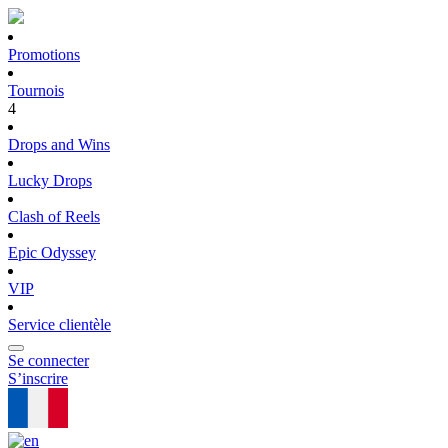
Promotions
Tournois
4
Drops and Wins
Lucky Drops
Clash of Reels
Epic Odyssey
VIP
Service clientèle
Se connecter
S’inscrire