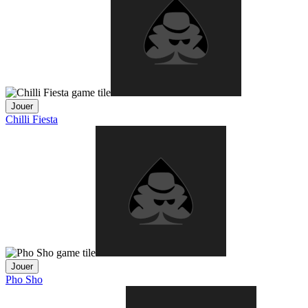
Jouer
Chilli Fiesta
Jouer
Pho Sho