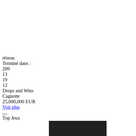
réseau
Terminé dans :
209
13
19
12
Drops and Wins
Cagnotte
25,000,000 EUR
Voir plus
Top Jeux