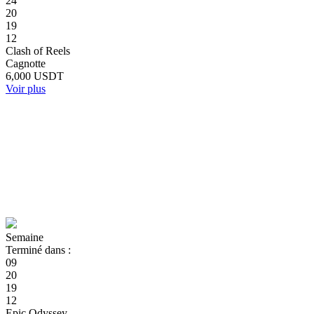
24
20
19
12
Clash of Reels
Cagnotte
6,000 USDT
Voir plus
Semaine
Terminé dans :
09
20
19
12
Epic Odyssey