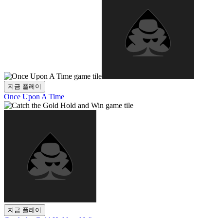
지금 플레이
Once Upon A Time
지금 플레이