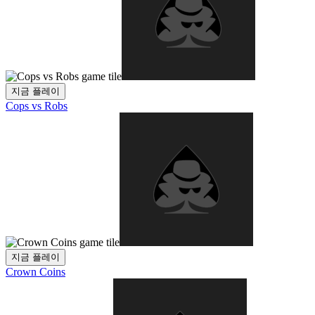
지금 플레이
Cops vs Robs
지금 플레이
Crown Coins