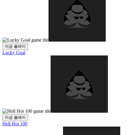
지금 플레이
Lucky Goal
지금 플레이
Hell Hot 100