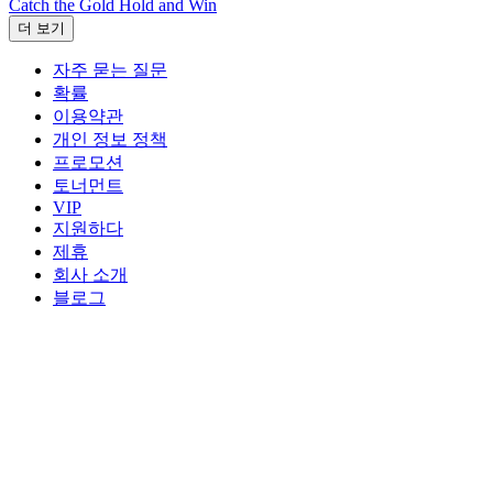
Catch the Gold Hold and Win
더 보기
자주 묻는 질문
확률
이용약관
개인 정보 정책
프로모션
토너먼트
VIP
지원하다
제휴
회사 소개
블로그