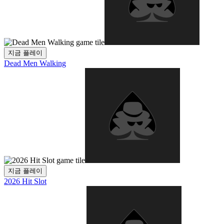
지금 플레이
Dead Men Walking
지금 플레이
2026 Hit Slot