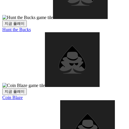
지금 플레이
Hunt the Bucks
지금 플레이
Coin Blaze