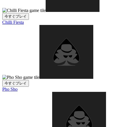
今すぐプレイ
Chilli Fiesta
今すぐプレイ
Pho Sho