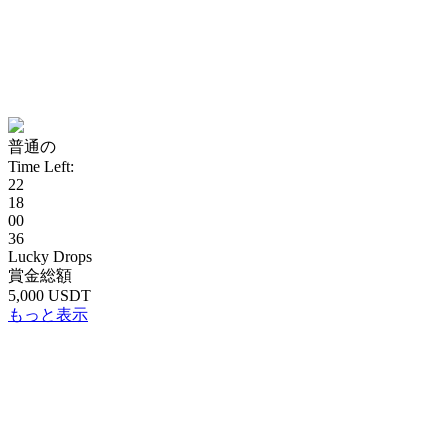
普通の
Time Left:
22
18
00
36
Lucky Drops
賞金総額
5,000 USDT
もっと表示