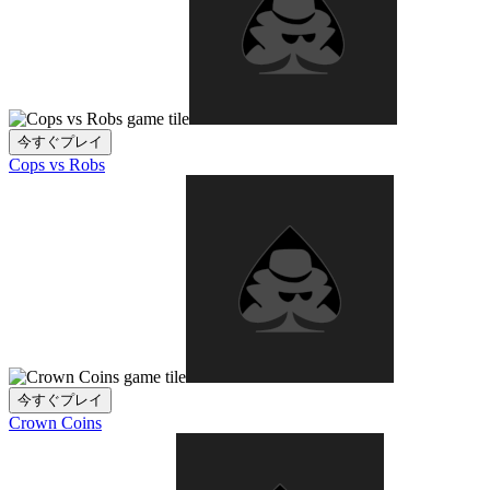
今すぐプレイ
Cops vs Robs
今すぐプレイ
Crown Coins