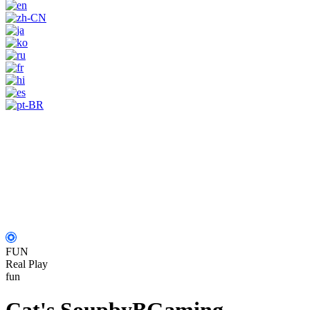
FUN
Real Play
fun