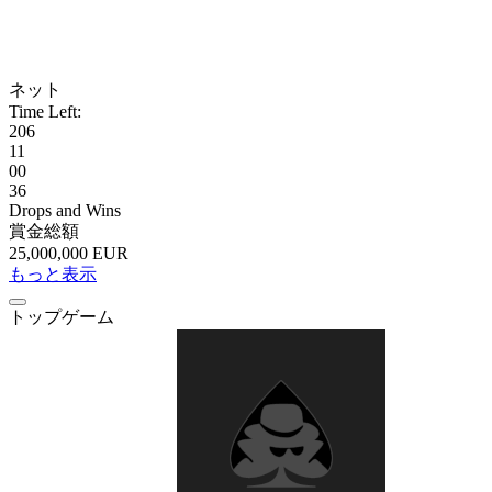
ネット
Time Left:
206
11
00
36
Drops and Wins
賞金総額
25,000,000 EUR
もっと表示
トップゲーム