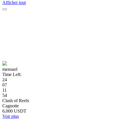
Afficher tout
mensuel
Time Left:
24
07
11
54
Clash of Reels
Cagnotte
6,000 USDT
Voir plus