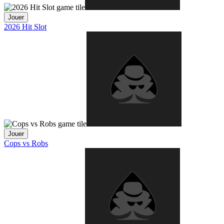
Jouer
2026 Hit Slot
Jouer
Cops vs Robs