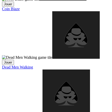
Jouer
Coin Blaze
Jouer
Dead Men Walking