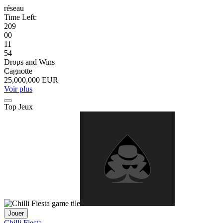
réseau
Time Left:
209
00
11
54
Drops and Wins
Cagnotte
25,000,000 EUR
Voir plus
Top Jeux
Jouer
Chilli Fiesta