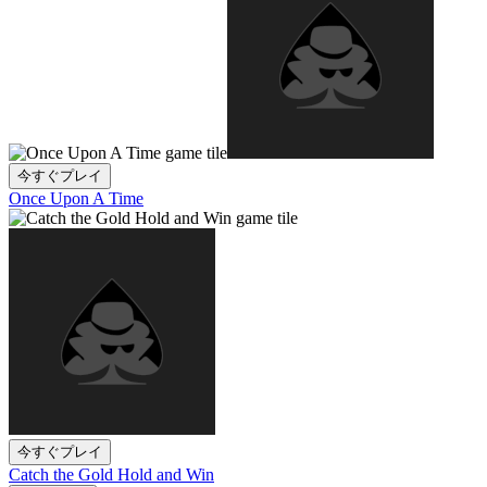
今すぐプレイ
Once Upon A Time
今すぐプレイ
Catch the Gold Hold and Win