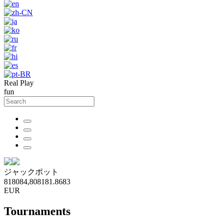
Real Play
fun
ジャックポット
8
1
8
0
8
4
,
8
0
8
1
8
1
.
8
6
8
3
EUR
Tournaments