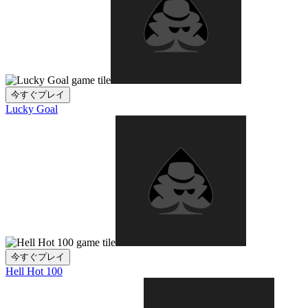
今すぐプレイ
Lucky Goal
今すぐプレイ
Hell Hot 100