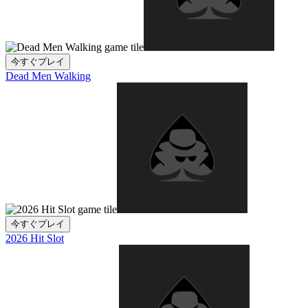
今すぐプレイ
Dead Men Walking
今すぐプレイ
2026 Hit Slot