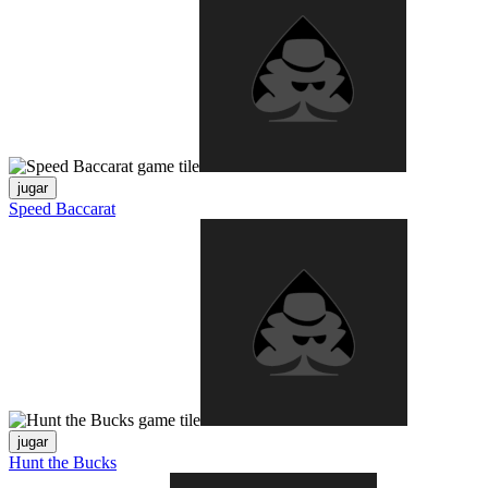
jugar
Speed Baccarat
jugar
Hunt the Bucks