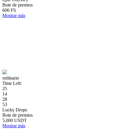
Bote de premios
600 FS
Mostrar más
ordinario
Time Left:
25
14
28
53
Lucky Drops
Bote de premios
5,000 USDT
Mostrar más