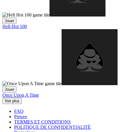
Jouer
Hell Hot 100
Jouer
Once Upon A Time
Voir plus
FAQ
Preuve
TERMES ET CONDITIONS
POLITIQUE DE CONFIDENTIALITÉ