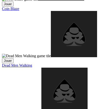
Jouer
Coin Blaze
Jouer
Dead Men Walking