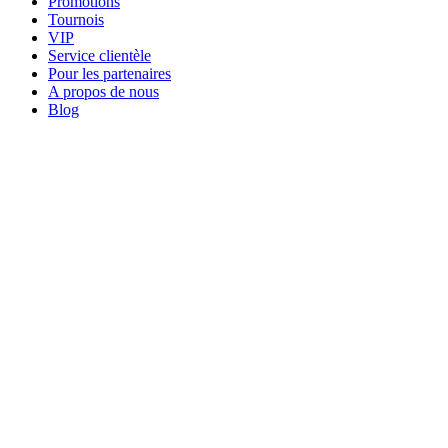
Promotions
Tournois
VIP
Service clientèle
Pour les partenaires
A propos de nous
Blog