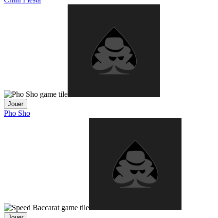
Jouer
Pho Sho
Jouer