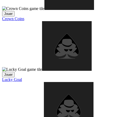
Jouer
Crown Coins
Jouer
Lucky Goal