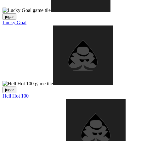
jugar
Lucky Goal
jugar
Hell Hot 100