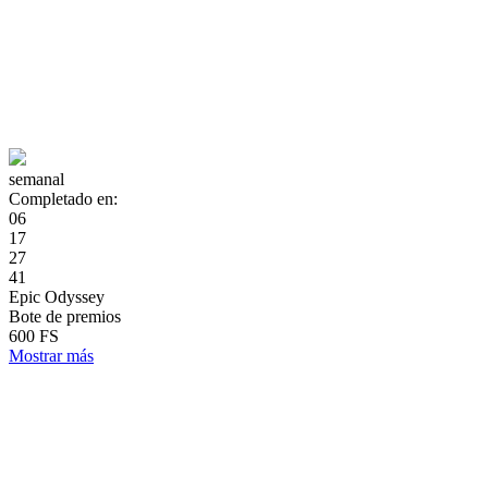
semanal
Completado en:
06
17
27
41
Epic Odyssey
Bote de premios
600 FS
Mostrar más