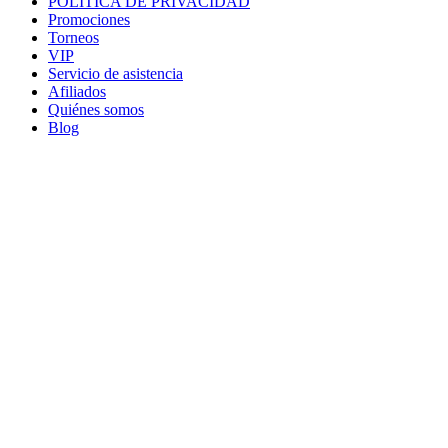
POLÍTICA DE PRIVACIDAD
Promociones
Torneos
VIP
Servicio de asistencia
Afiliados
Quiénes somos
Blog