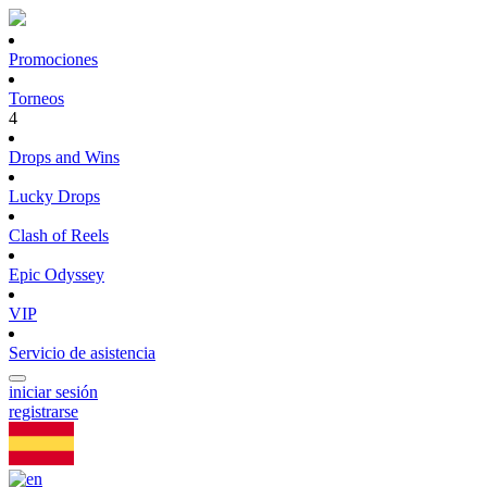
Promociones
Torneos
4
Drops and Wins
Lucky Drops
Clash of Reels
Epic Odyssey
VIP
Servicio de asistencia
iniciar sesión
registrarse