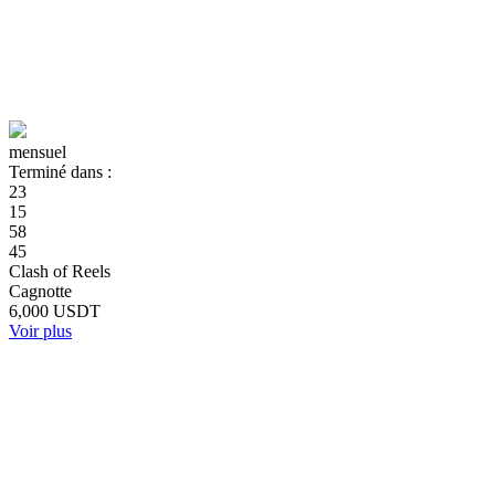
mensuel
Terminé dans :
23
15
58
45
Clash of Reels
Cagnotte
6,000 USDT
Voir plus