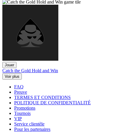
Jouer
Catch the Gold Hold and Win
Voir plus
FAQ
Preuve
TERMES ET CONDITIONS
POLITIQUE DE CONFIDENTIALITÉ
Promotions
Tournois
VIP
Service clientèle
Pour les partenaires