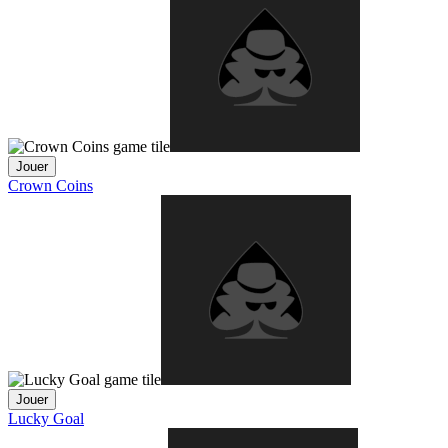
Jouer
Crown Coins
Jouer
Lucky Goal