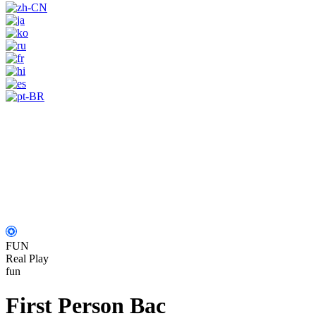
FUN
Real Play
fun
First Person Bac