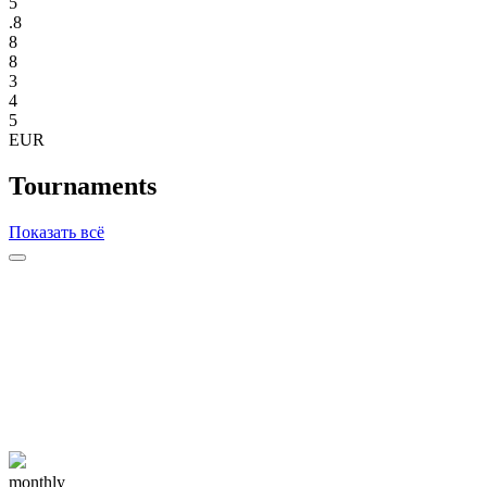
5
.
8
8
8
3
4
5
EUR
Tournaments
Показать всё
monthly