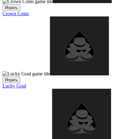
Играть
Crown Coins
Играть
Lucky Goal