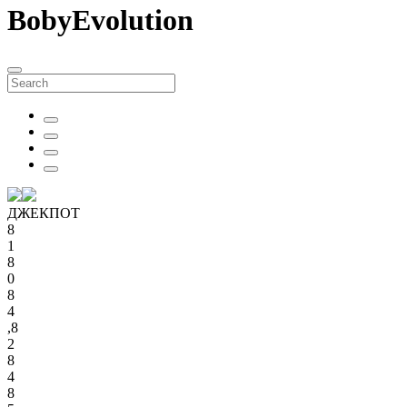
Bo
by
Evolution
ДЖЕКПОТ
8
1
8
0
8
4
,
8
2
8
4
8