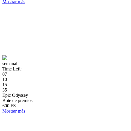
Mostrar más
semanal
Time Left:
07
10
15
35
Epic Odyssey
Bote de premios
600 FS
Mostrar más