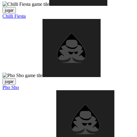
jugar
Chilli Fiesta
jugar
Pho Sho