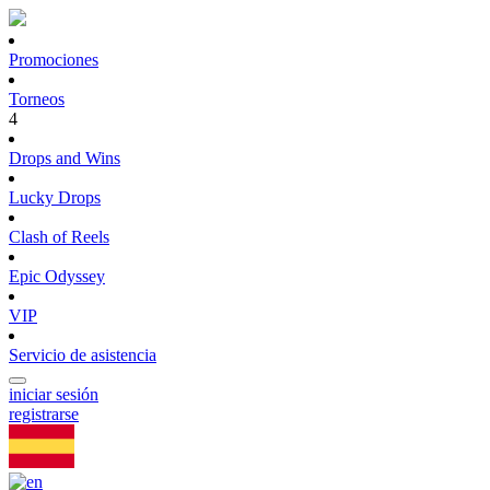
Promociones
Torneos
4
Drops and Wins
Lucky Drops
Clash of Reels
Epic Odyssey
VIP
Servicio de asistencia
iniciar sesión
registrarse