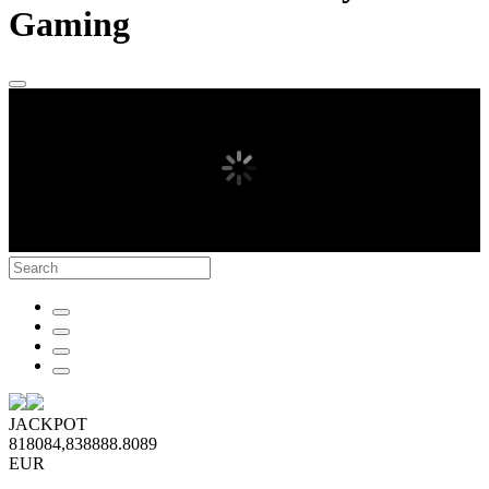
Gaming
JACKPOT
8
1
8
0
8
4
,
8
3
8
8
8
8
.
8
0
8
9
EUR