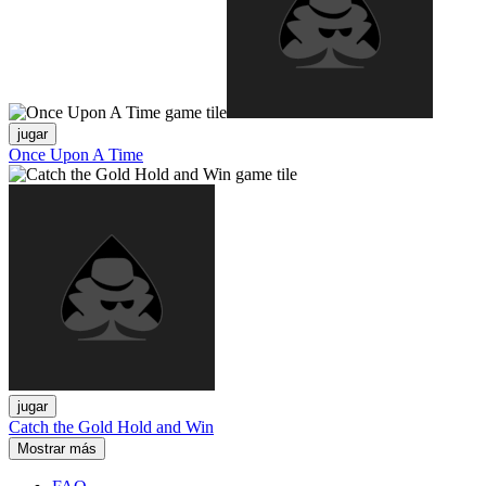
jugar
Once Upon A Time
jugar
Catch the Gold Hold and Win
Mostrar más