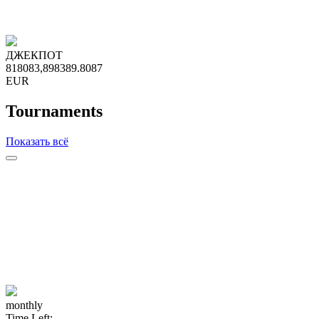
ДЖЕКПОТ
8
1
8
0
8
3
,
8
9
8
3
8
9
.
8
0
8
7
EUR
Tournaments
Показать всё
monthly
Time Left: