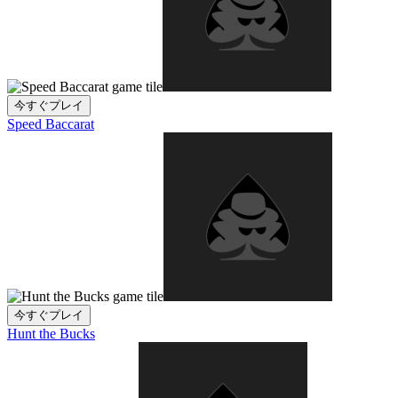
今すぐプレイ
Speed Baccarat
今すぐプレイ
Hunt the Bucks