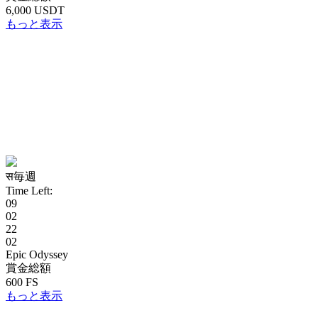
6,000 USDT
もっと表示
स毎週
Time Left:
09
02
22
02
Epic Odyssey
賞金総額
600 FS
もっと表示