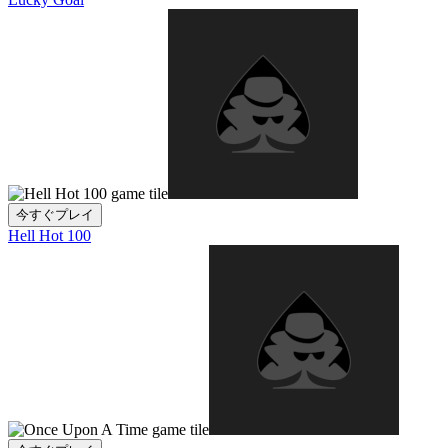
今すぐプレイ
Hell Hot 100