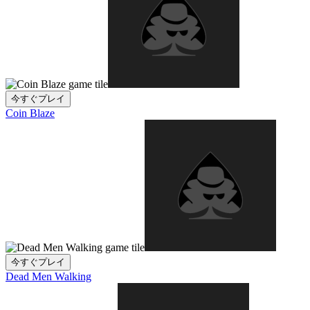
今すぐプレイ
Coin Blaze
今すぐプレイ
Dead Men Walking