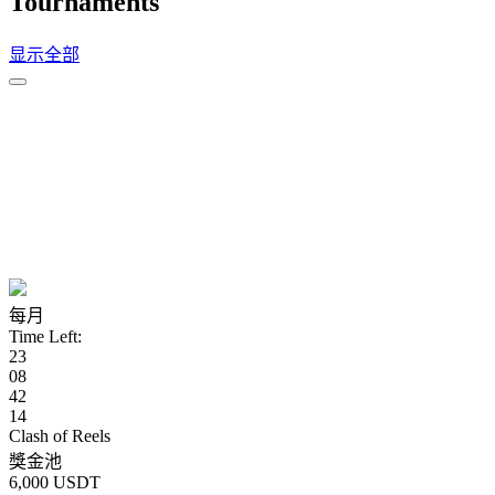
Tournaments
显示全部
每月
Time Left:
23
08
42
14
Clash of Reels
獎金池
6,000 USDT