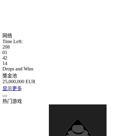
网络
Time Left:
208
01
42
14
Drops and Wins
獎金池
25,000,000 EUR
显示更多
热门游戏