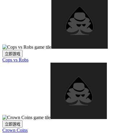
立即游戏
Cops vs Robs
立即游戏
Crown Coins