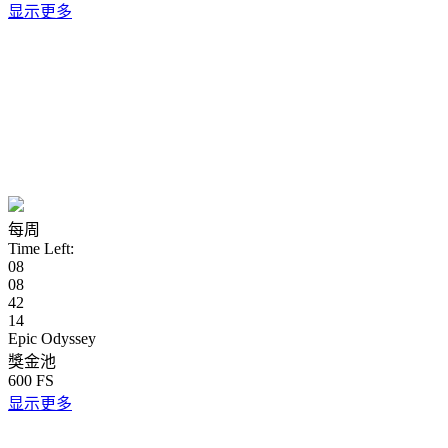
显示更多
每周
Time Left:
08
08
42
14
Epic Odyssey
獎金池
600 FS
显示更多