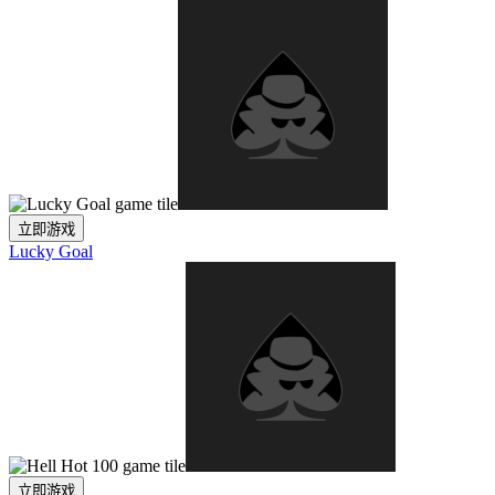
立即游戏
Lucky Goal
立即游戏