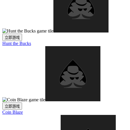
立即游戏
Hunt the Bucks
立即游戏
Coin Blaze