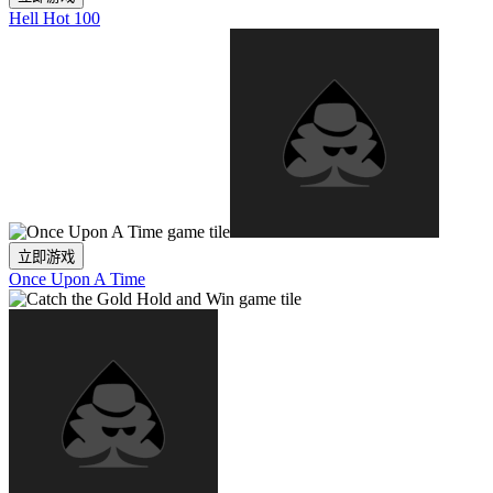
Hell Hot 100
立即游戏
Once Upon A Time