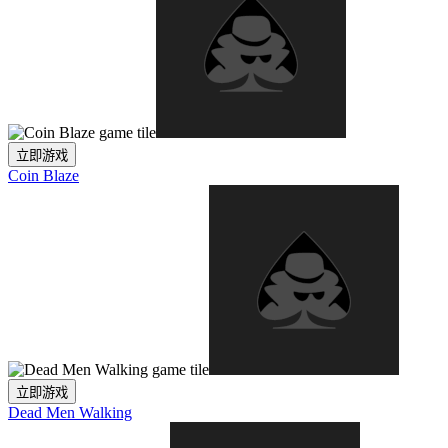
立即游戏
Coin Blaze
立即游戏
Dead Men Walking