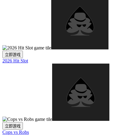
立即游戏
2026 Hit Slot
立即游戏
Cops vs Robs