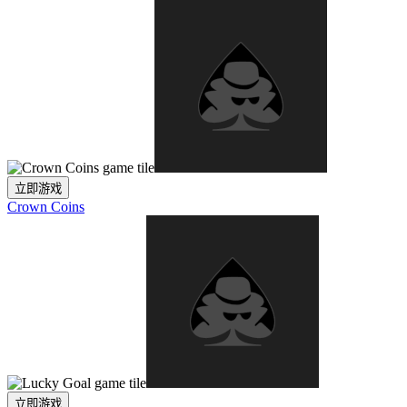
立即游戏
Crown Coins
立即游戏