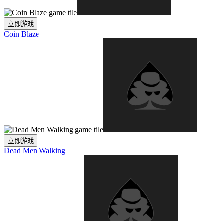
立即游戏
Coin Blaze
立即游戏
Dead Men Walking