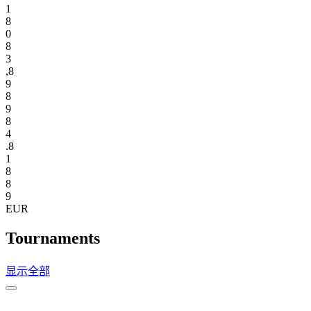
1
8
0
8
3
,
8
9
8
9
8
4
.
8
1
8
8
9
EUR
Tournaments
显示全部