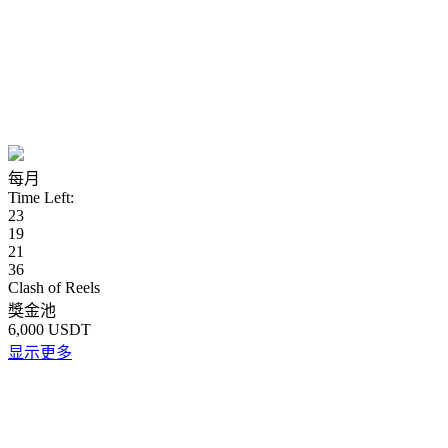
每月
Time Left:
23
19
21
36
Clash of Reels
獎金池
6,000 USDT
显示更多