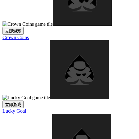
立即游戏
Crown Coins
立即游戏
Lucky Goal