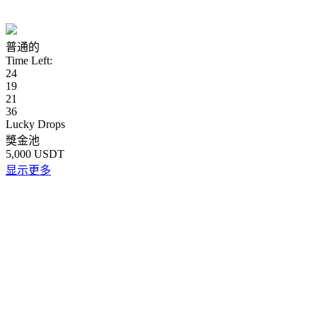
普通的
Time Left:
24
19
21
36
Lucky Drops
獎金池
5,000 USDT
显示更多