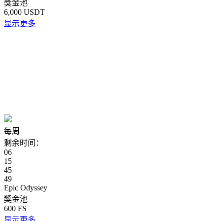
獎金池
6,000 USDT
显示更多
每周
剩余时间：
06
15
45
49
Epic Odyssey
獎金池
600 FS
显示更多