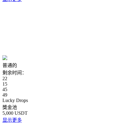
普通的
剩余时间：
22
15
45
49
Lucky Drops
獎金池
5,000 USDT
显示更多