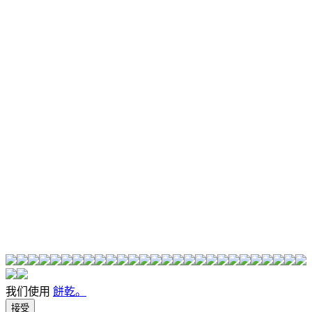
我们使用
餅乾。
接受