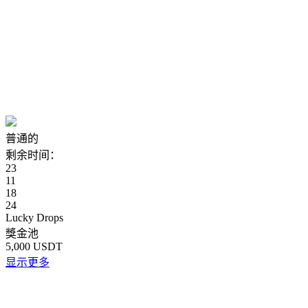
普通的
剩余时间：
23
11
18
24
Lucky Drops
獎金池
5,000 USDT
显示更多