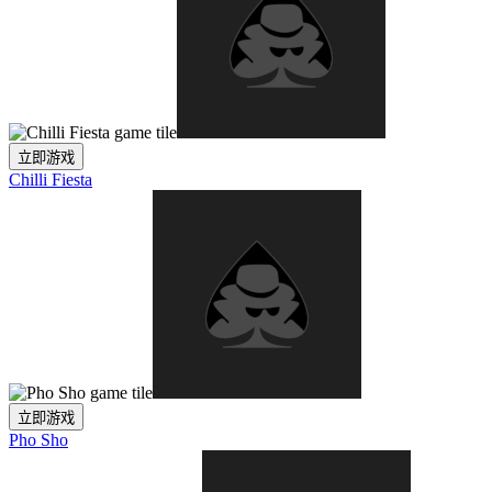
立即游戏
Chilli Fiesta
立即游戏
Pho Sho