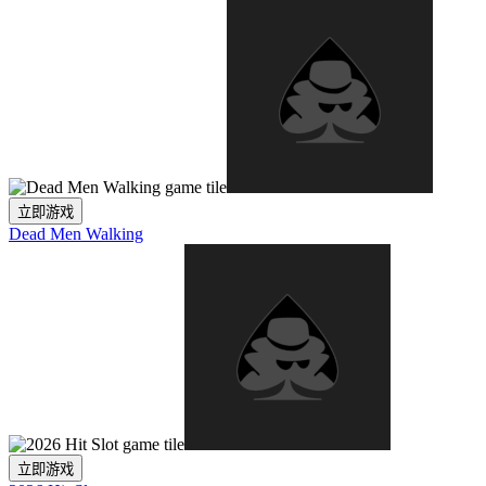
立即游戏
Dead Men Walking
立即游戏