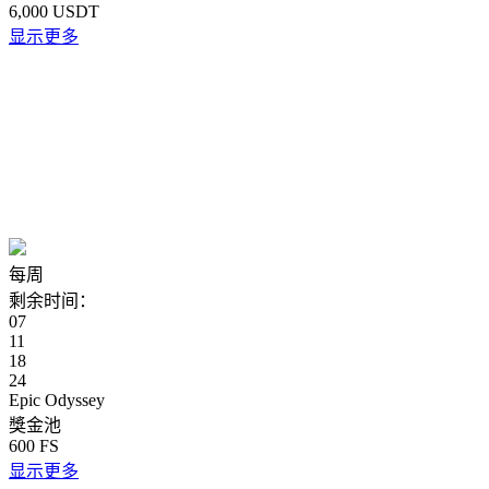
6,000 USDT
显示更多
每周
剩余时间：
07
11
18
24
Epic Odyssey
獎金池
600 FS
显示更多