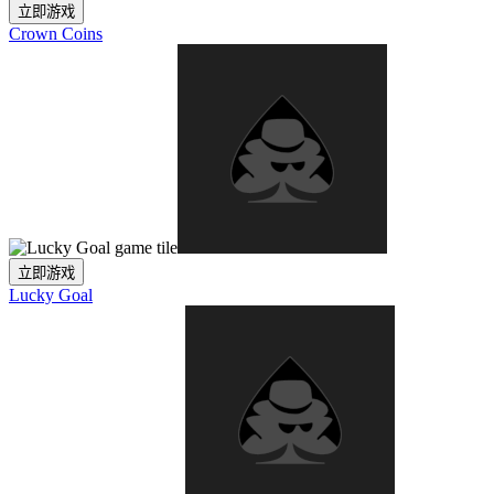
立即游戏
Crown Coins
立即游戏
Lucky Goal