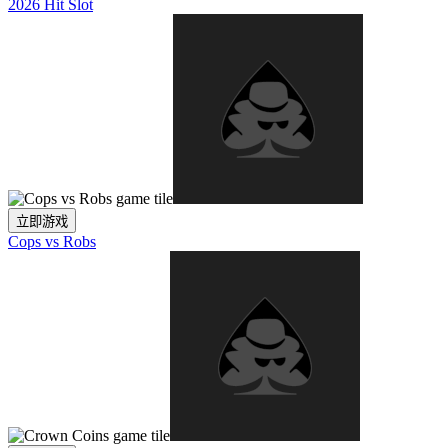
2026 Hit Slot
立即游戏
Cops vs Robs