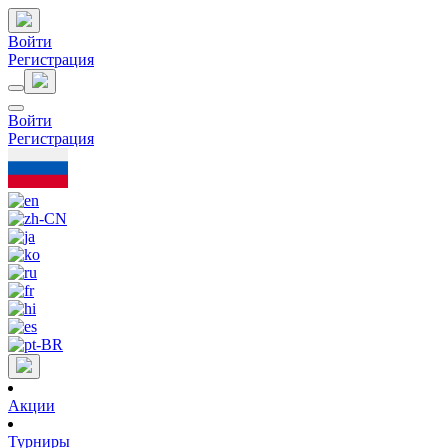
Войти
Регистрация
Войти
Регистрация
Акции
Турниры