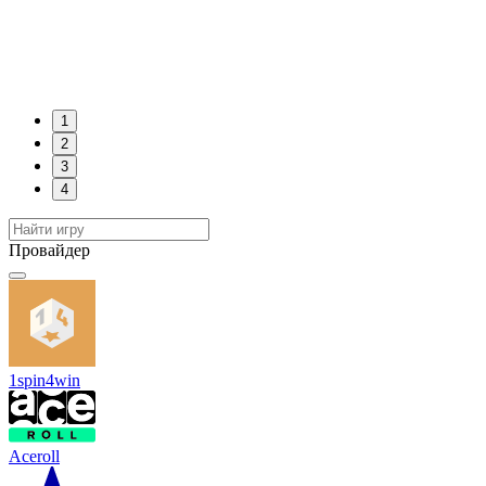
1
2
3
4
Провайдер
1spin4win
Aceroll