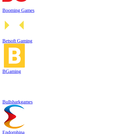
Booming Games
Betsoft Gaming
BGaming
Bullsharkgames
Endorphina