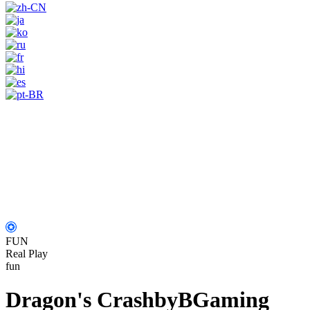
FUN
Real Play
fun
Dragon's Crash
by
BGaming