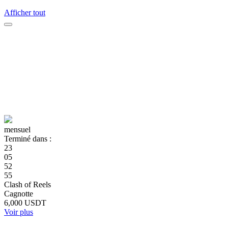
Afficher tout
mensuel
Terminé dans :
23
05
52
55
Clash of Reels
Cagnotte
6,000 USDT
Voir plus