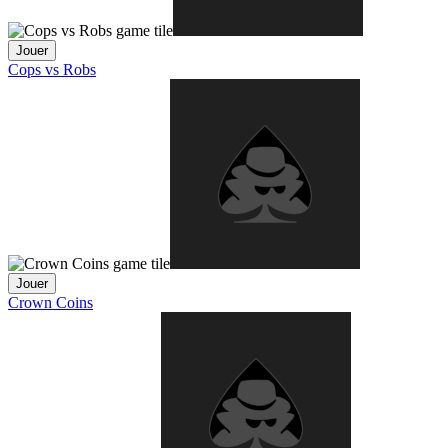
Jouer
Cops vs Robs
Jouer
Crown Coins