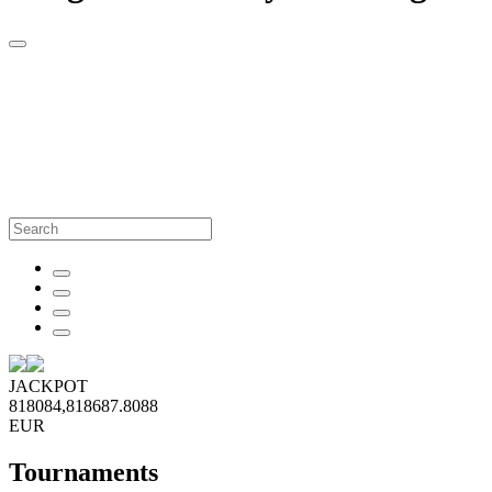
JACKPOT
8
1
8
0
8
4
,
8
1
8
6
8
7
.
8
0
8
8
EUR
Tournaments