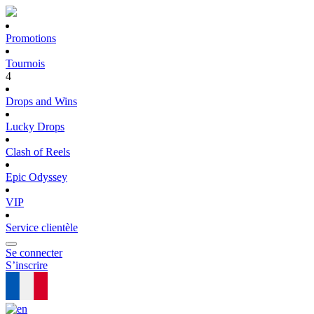
Promotions
Tournois
4
Drops and Wins
Lucky Drops
Clash of Reels
Epic Odyssey
VIP
Service clientèle
Se connecter
S’inscrire