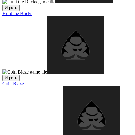
Играть
Hunt the Bucks
Играть
Coin Blaze