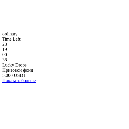
ordinary
Time Left:
23
19
00
38
Lucky Drops
Призовой фонд
5,000 USDT
Показать больше