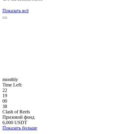
Показать всё
monthly
Time Left:
22
19
00
38
Clash of Reels
Призовой фонд
6,000 USDT
Показать больше