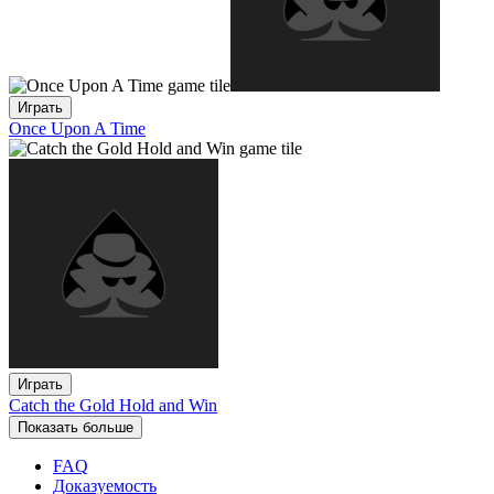
Играть
Once Upon A Time
Играть
Catch the Gold Hold and Win
Показать больше
FAQ
Доказуемость