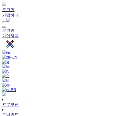
로그인
가입하다
로그인
가입하다
프로모션
토너먼트