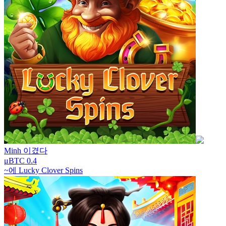
Minh
이겼다
μBTC 0.4
~에
Lucky Clover Spins