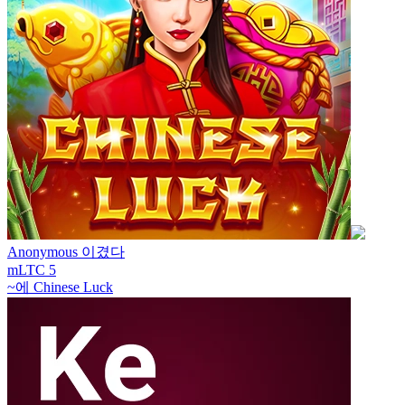
Anonymous
이겼다
mLTC 5
~에
Chinese Luck