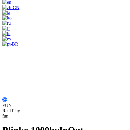
FUN
Real Play
fun