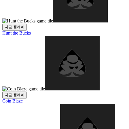
지금 플레이
Hunt the Bucks
지금 플레이
Coin Blaze