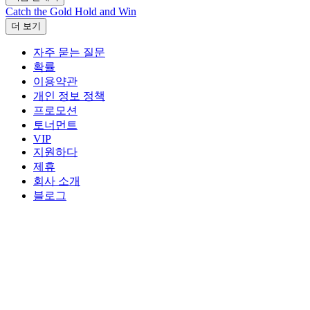
Catch the Gold Hold and Win
더 보기
자주 묻는 질문
확률
이용약관
개인 정보 정책
프로모션
토너먼트
VIP
지원하다
제휴
회사 소개
블로그