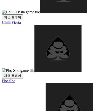
지금 플레이
Chilli Fiesta
지금 플레이
Pho Sho