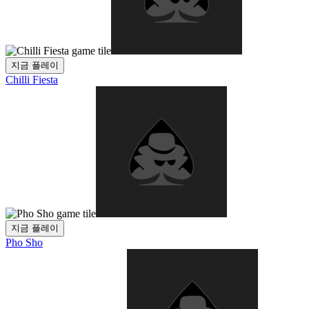
지금 플레이
Chilli Fiesta
지금 플레이
Pho Sho