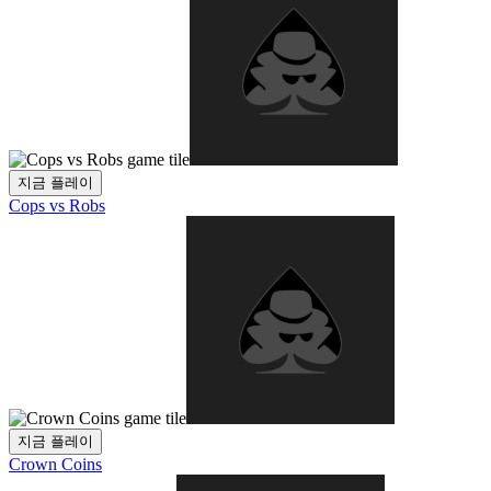
지금 플레이
Cops vs Robs
지금 플레이
Crown Coins