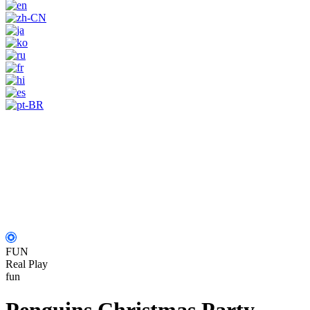
FUN
Real Play
fun