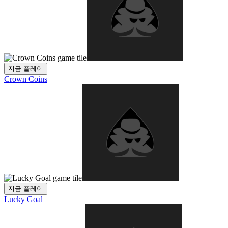
지금 플레이
Crown Coins
지금 플레이
Lucky Goal