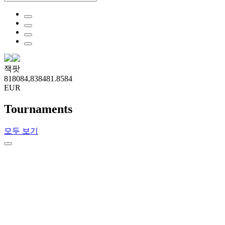
잭팟
8
1
8
0
8
4
,
8
3
8
4
8
1
.
8
5
8
4
EUR
Tournaments
모두 보기