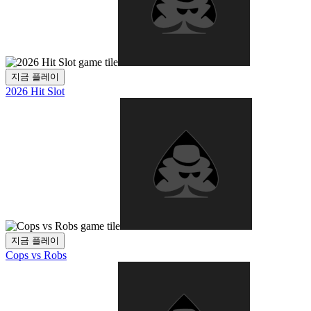
지금 플레이
2026 Hit Slot
지금 플레이
Cops vs Robs