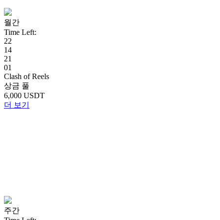
월간
Time Left:
22
14
21
01
Clash of Reels
상금 풀
6,000 USDT
더 보기
주간