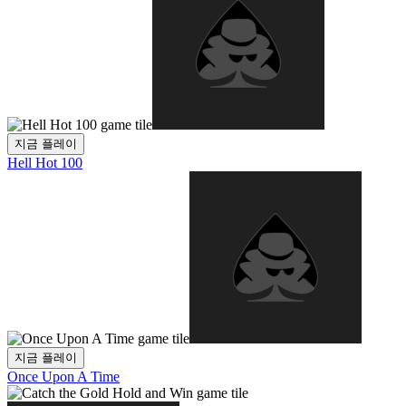
지금 플레이
Hell Hot 100
지금 플레이
Once Upon A Time