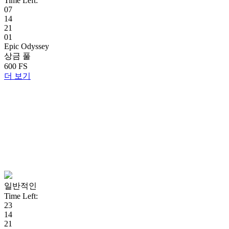
Time Left:
07
14
21
01
Epic Odyssey
상금 풀
600 FS
더 보기
일반적인
Time Left:
23
14
21