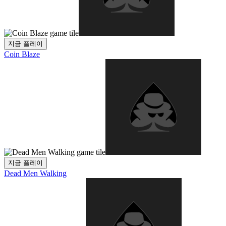
지금 플레이
Coin Blaze
지금 플레이
Dead Men Walking