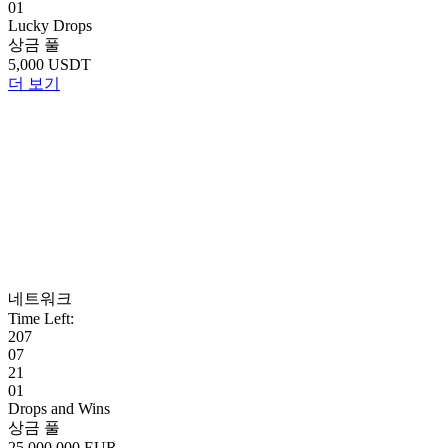
01
Lucky Drops
상금 풀
5,000 USDT
더 보기
네트워크
Time Left:
207
07
21
01
Drops and Wins
상금 풀
25,000,000 EUR