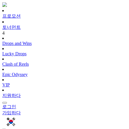
프로모션
토너먼트
4
Drops and Wins
Lucky Drops
Clash of Reels
Epic Odyssey
VIP
지원하다
로그인
가입하다