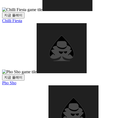
지금 플레이
Chilli Fiesta
지금 플레이
Pho Sho