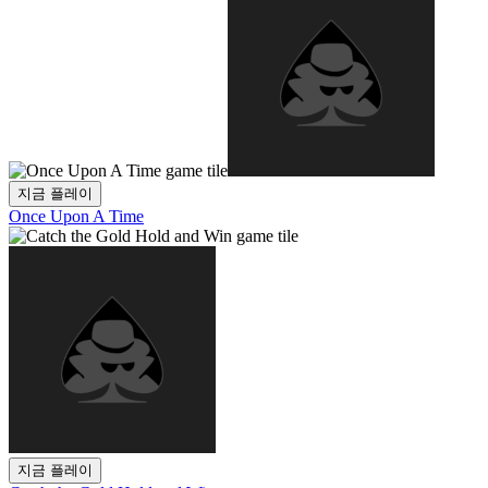
지금 플레이
Once Upon A Time
지금 플레이