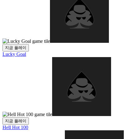
지금 플레이
Lucky Goal
지금 플레이
Hell Hot 100