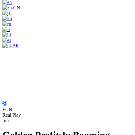
FUN
Real Play
fun