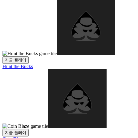
지금 플레이
Hunt the Bucks
지금 플레이