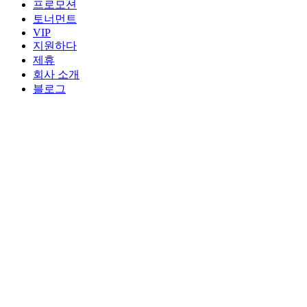
프로모션
토너먼트
VIP
지원하다
제휴
회사 소개
블로그