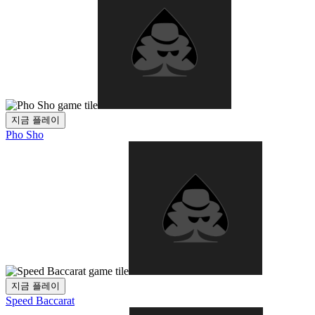
지금 플레이
Pho Sho
지금 플레이
Speed Baccarat