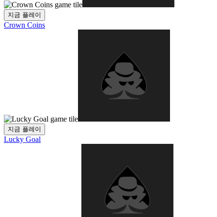
지금 플레이
Crown Coins
지금 플레이
Lucky Goal