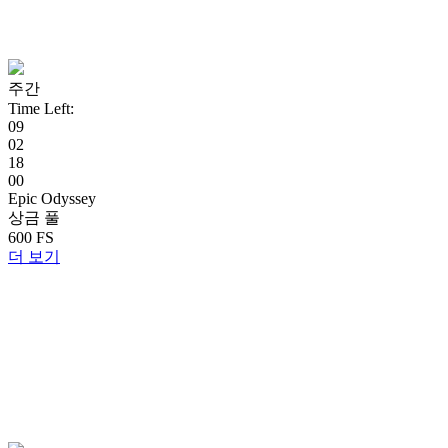
주간
Time Left:
09
02
18
00
Epic Odyssey
상금 풀
600 FS
더 보기