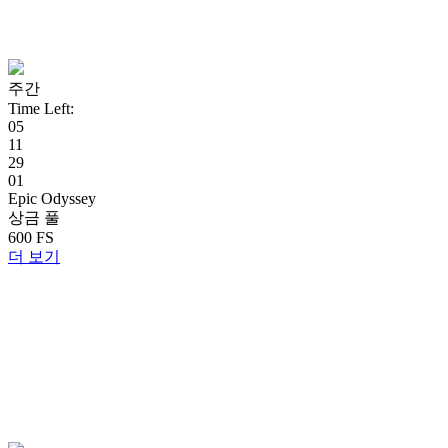
주간
Time Left:
05
11
29
01
Epic Odyssey
상금 풀
600 FS
더 보기