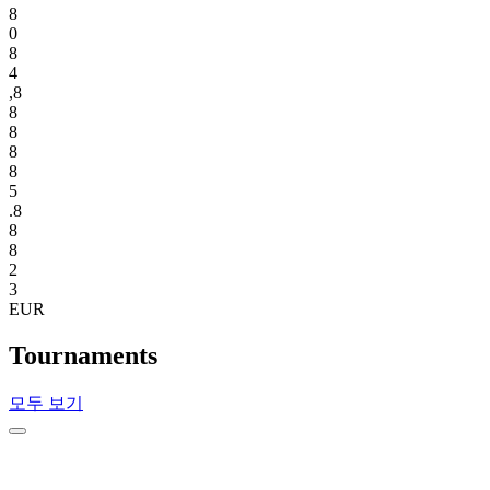
8
0
8
4
,
8
8
8
8
8
5
.
8
8
8
2
3
EUR
Tournaments
모두 보기