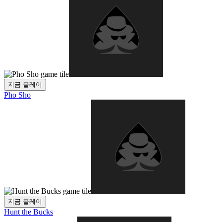
지금 플레이
Pho Sho
지금 플레이
Hunt the Bucks