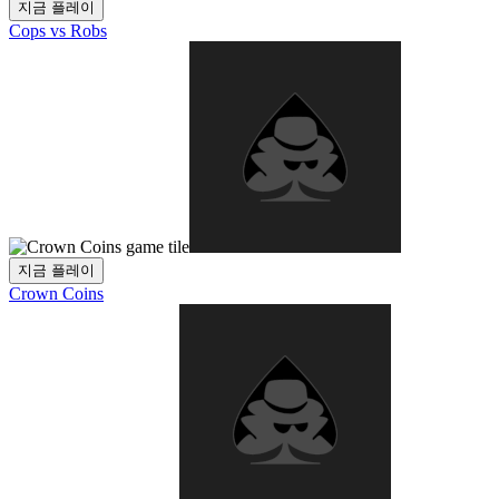
지금 플레이
Cops vs Robs
지금 플레이
Crown Coins