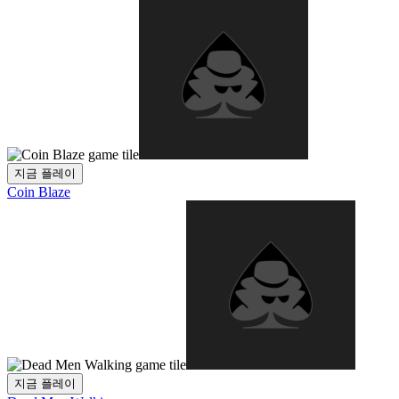
지금 플레이
Coin Blaze
지금 플레이