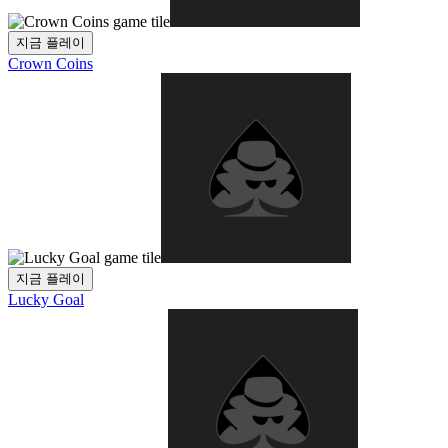
지금 플레이
Crown Coins
지금 플레이
Lucky Goal