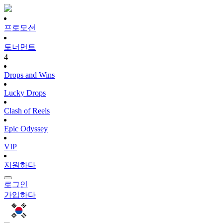
프로모션
토너먼트
4
Drops and Wins
Lucky Drops
Clash of Reels
Epic Odyssey
VIP
지원하다
로그인
가입하다