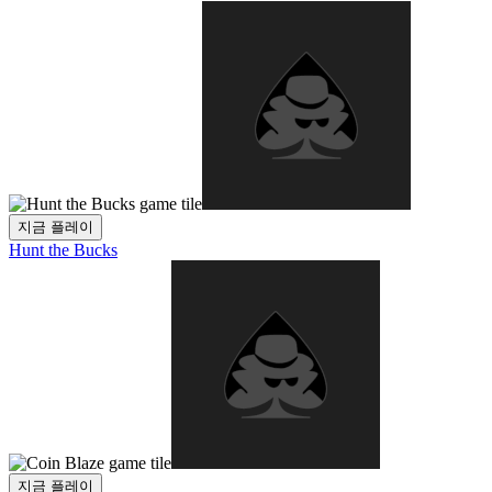
지금 플레이
Hunt the Bucks
지금 플레이