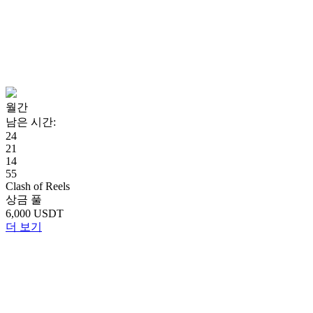
월간
남은 시간:
24
21
14
55
Clash of Reels
상금 풀
6,000 USDT
더 보기