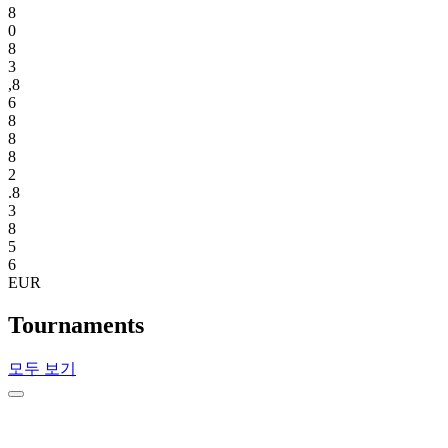
8
0
8
3
,
8
6
8
8
8
2
.
8
3
8
5
6
EUR
Tournaments
모두 보기