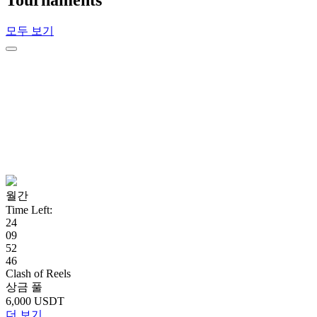
모두 보기
월간
Time Left:
24
09
52
46
Clash of Reels
상금 풀
6,000 USDT
더 보기