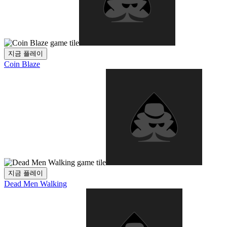
지금 플레이
Coin Blaze
지금 플레이
Dead Men Walking