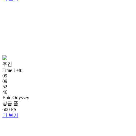
주간
Time Left:
09
09
52
46
Epic Odyssey
상금 풀
600 FS
더 보기