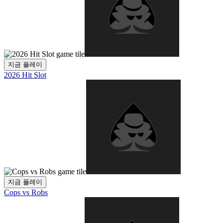
지금 플레이
2026 Hit Slot
지금 플레이
Cops vs Robs