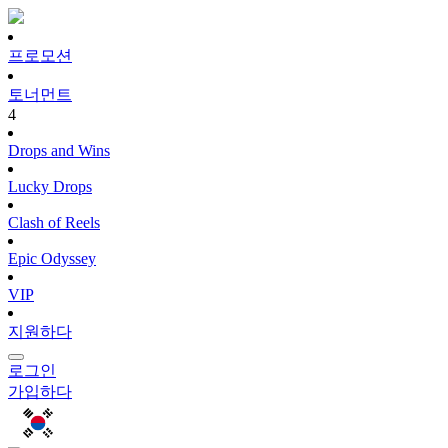
프로모션
토너먼트
4
Drops and Wins
Lucky Drops
Clash of Reels
Epic Odyssey
VIP
지원하다
로그인
가입하다