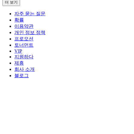
더 보기
자주 묻는 질문
확률
이용약관
개인 정보 정책
프로모션
토너먼트
VIP
지원하다
제휴
회사 소개
블로그