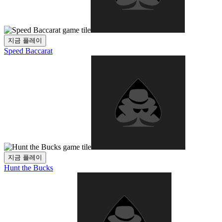
지금 플레이
Speed Baccarat
지금 플레이
Hunt the Bucks