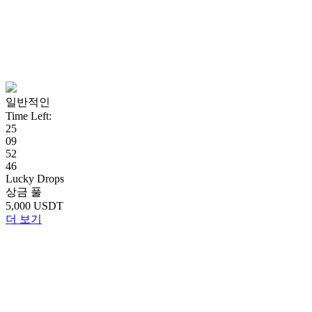
일반적인
Time Left:
25
09
52
46
Lucky Drops
상금 풀
5,000 USDT
더 보기