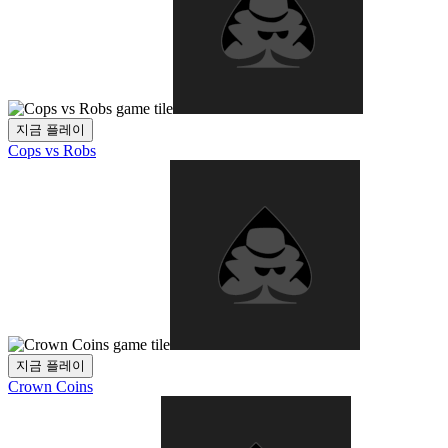
지금 플레이
Cops vs Robs
지금 플레이
Crown Coins