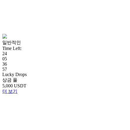
일반적인
Time Left:
24
05
36
57
Lucky Drops
상금 풀
5,000 USDT
더 보기