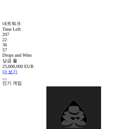
네트워크
Time Left:
207
22
36
57
Drops and Wins
상금 풀
25,000,000 EUR
더 보기
인기 게임