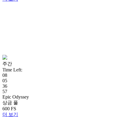
주간
Time Left:
08
05
36
57
Epic Odyssey
상금 풀
600 FS
더 보기