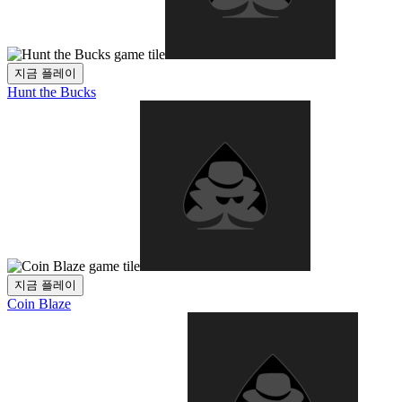
지금 플레이
Hunt the Bucks
지금 플레이
Coin Blaze