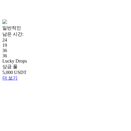
일반적인
남은 시간:
24
19
36
36
Lucky Drops
상금 풀
5,000 USDT
더 보기