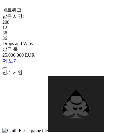
네트워크
남은 시간:
208
12
36
36
Drops and Wins
상금 풀
25,000,000 EUR
더 보기
인기 게임