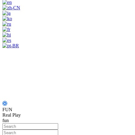
FUN
Real Play
fun