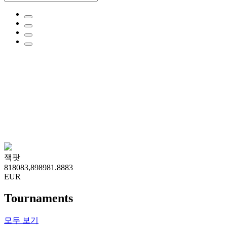
잭팟
8
1
8
0
8
3
,
8
9
8
9
8
1
.
8
8
8
3
EUR
Tournaments
모두 보기