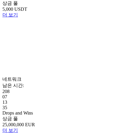
상금 풀
5,000 USDT
더 보기
네트워크
남은 시간:
208
07
13
35
Drops and Wins
상금 풀
25,000,000 EUR
더 보기