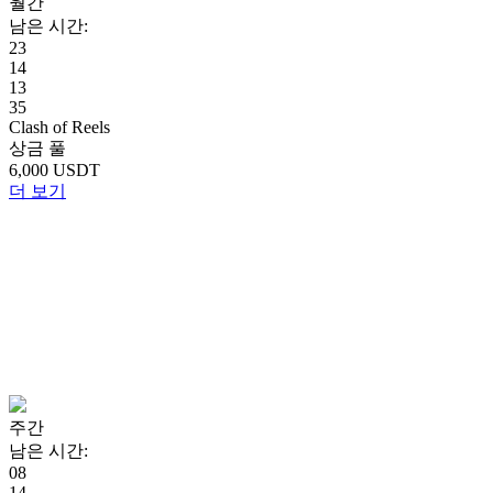
월간
남은 시간:
23
14
13
35
Clash of Reels
상금 풀
6,000 USDT
더 보기
주간
남은 시간:
08
14