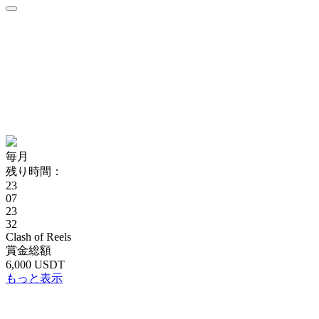
毎月
残り時間：
23
07
23
32
Clash of Reels
賞金総額
6,000 USDT
もっと表示