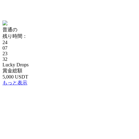
普通の
残り時間：
24
07
23
32
Lucky Drops
賞金総額
5,000 USDT
もっと表示