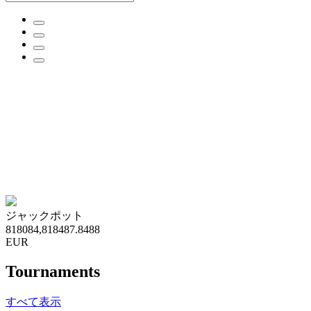
ジャックポット
8
1
8
0
8
4
,
8
1
8
4
8
7
.
8
4
8
8
EUR
Tournaments
すべて表示