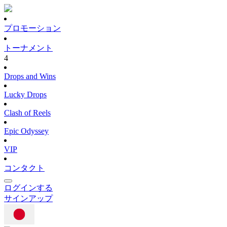
プロモーション
トーナメント
4
Drops and Wins
Lucky Drops
Clash of Reels
Epic Odyssey
VIP
コンタクト
ログインする
サインアップ