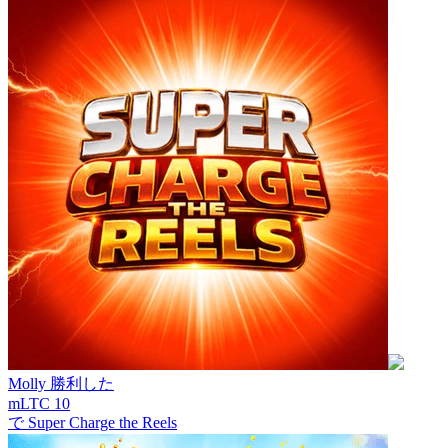
Molly
勝利した
mLTC 10
で
Super Charge the Reels