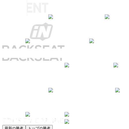
最新の勝者
トップの勝者