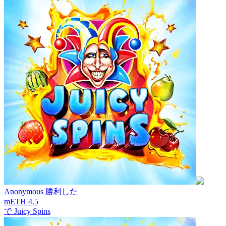
Anonymous
勝利した
mETH 4.5
で
Juicy Spins