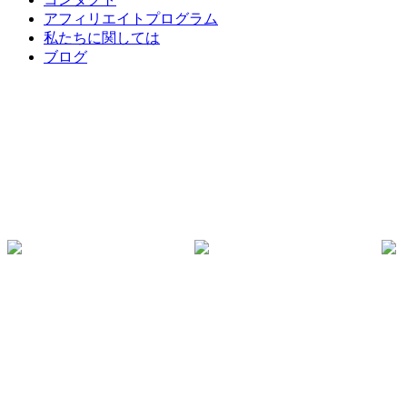
アフィリエイトプログラム
私たちに関しては
ブログ