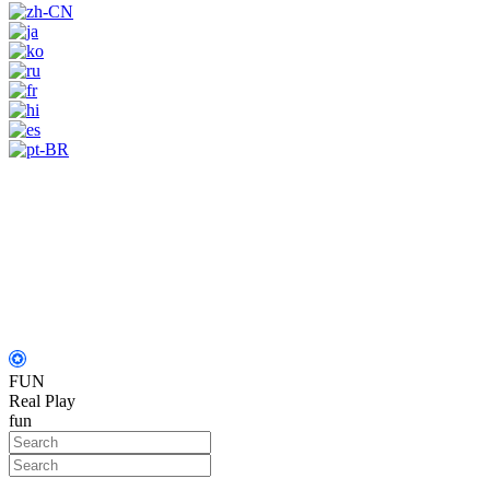
FUN
Real Play
fun