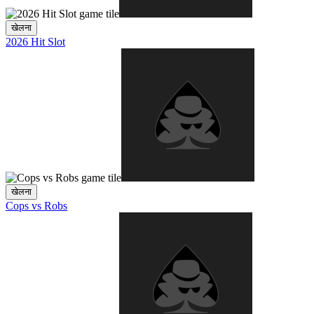
खेलना
2026 Hit Slot
खेलना
Cops vs Robs