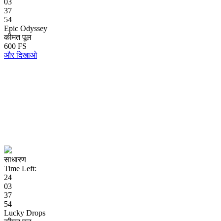
03
37
54
Epic Odyssey
कीमत पूल
600 FS
और दिखाओ
साधारण
Time Left:
24
03
37
54
Lucky Drops