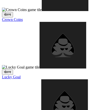
खेलना
Crown Coins
खेलना
Lucky Goal