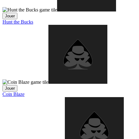
Jouer
Hunt the Bucks
Jouer
Coin Blaze