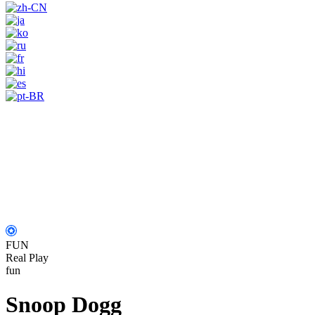
FUN
Real Play
fun
Snoop Dogg