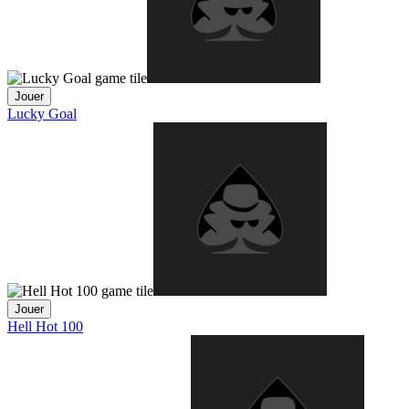
Jouer
Lucky Goal
Jouer
Hell Hot 100