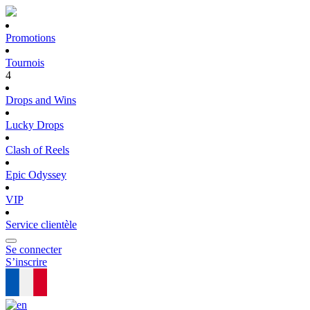
Promotions
Tournois
4
Drops and Wins
Lucky Drops
Clash of Reels
Epic Odyssey
VIP
Service clientèle
Se connecter
S’inscrire