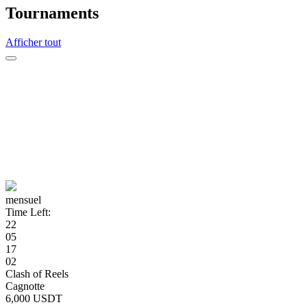
Tournaments
Afficher tout
mensuel
Time Left:
22
05
17
02
Clash of Reels
Cagnotte
6,000 USDT