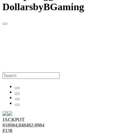
Dollars
by
BGaming
JACKPOT
8
1
8
0
8
4
,
8
4
8
4
8
2
.
8
9
8
4
EUR