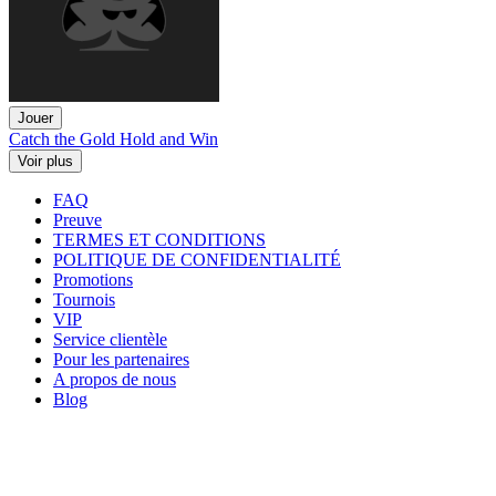
Jouer
Catch the Gold Hold and Win
Voir plus
FAQ
Preuve
TERMES ET CONDITIONS
POLITIQUE DE CONFIDENTIALITÉ
Promotions
Tournois
VIP
Service clientèle
Pour les partenaires
A propos de nous
Blog