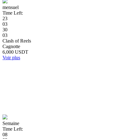
mensuel
Time Left:
23
03
30
03
Clash of Reels
Cagnotte
6,000 USDT
Voir plus
Semaine
Time Left:
08