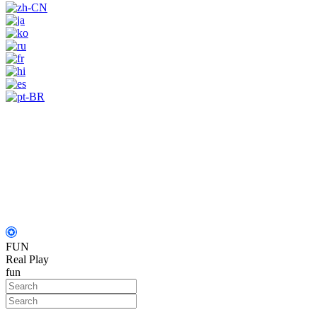
FUN
Real Play
fun