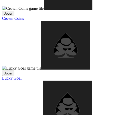
Jouer
Crown Coins
Jouer
Lucky Goal