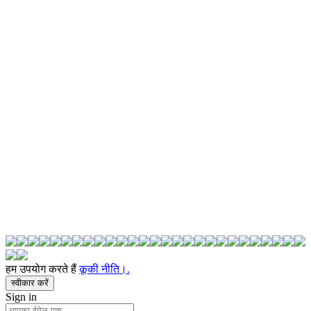
हम उपयोग करते हैं
कूकी नीति।.
स्वीकार करें
Sign in