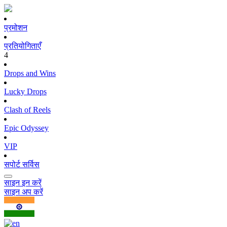
प्रमोशन
प्रतियोगिताएँ
4
Drops and Wins
Lucky Drops
Clash of Reels
Epic Odyssey
VIP
सपोर्ट सर्विस
साइन इन करें
साइन अप करें