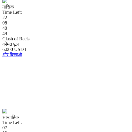
मासिक
Time Left:
22
08
40
49
Clash of Reels
कीमत पूल
6,000 USDT
और दिखाओ
साप्ताहिक
Time Left:
07