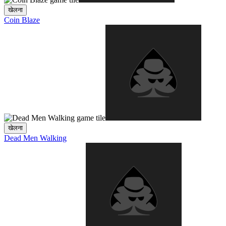
खेलना
Coin Blaze
खेलना
Dead Men Walking