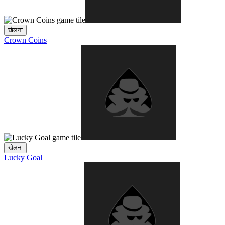
खेलना
Crown Coins
खेलना
Lucky Goal