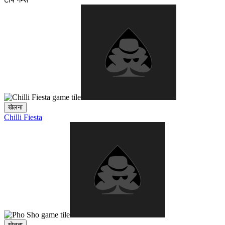
खेलना
Chilli Fiesta
खेलना