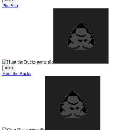
Pho Sho
खेलना
Hunt the Bucks