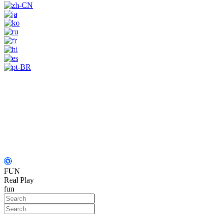
FUN
Real Play
fun