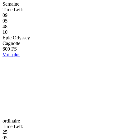
Semaine
Time Left:
09
05
48
10
Epic Odyssey
Cagnotte
600 FS
Voir plus
ordinaire
Time Left:
25
05