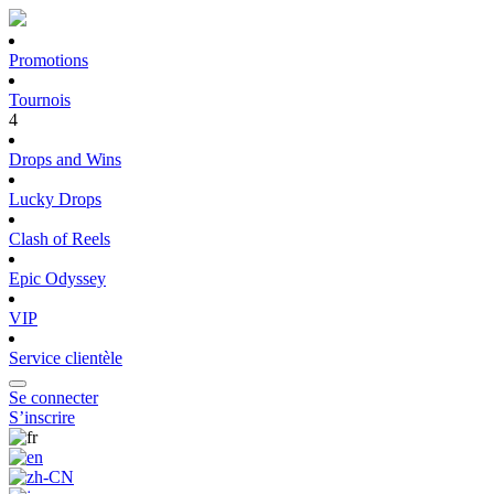
Promotions
Tournois
4
Drops and Wins
Lucky Drops
Clash of Reels
Epic Odyssey
VIP
Service clientèle
Se connecter
S’inscrire