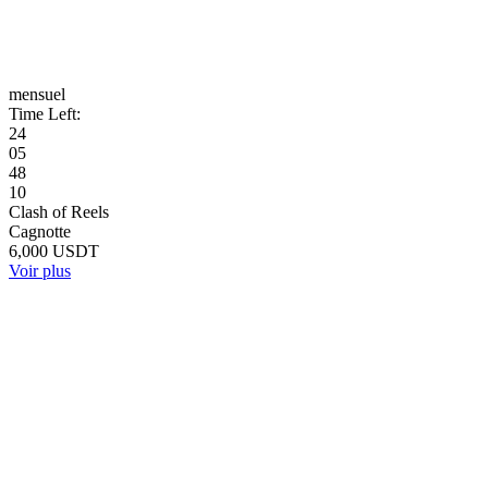
mensuel
Time Left:
24
05
48
10
Clash of Reels
Cagnotte
6,000 USDT
Voir plus