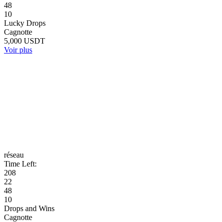
48
10
Lucky Drops
Cagnotte
5,000 USDT
Voir plus
réseau
Time Left:
208
22
48
10
Drops and Wins
Cagnotte