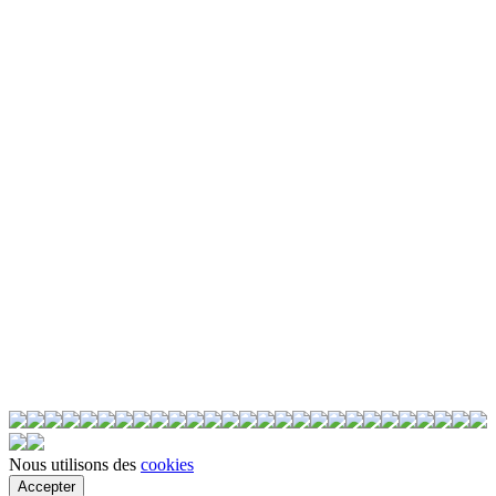
Nous utilisons des
cookies
Accepter