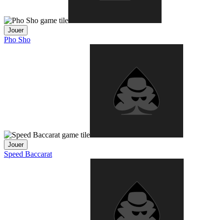
Jouer
Pho Sho
Jouer
Speed Baccarat