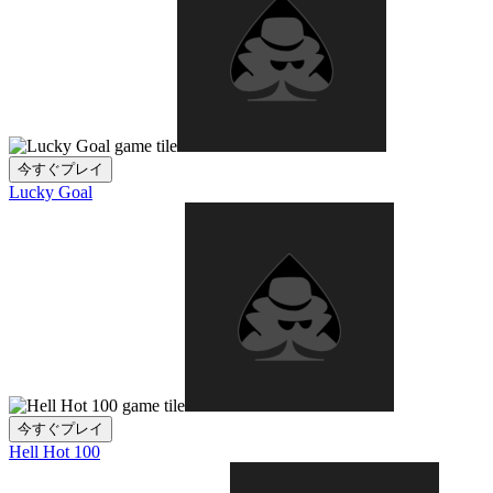
今すぐプレイ
Lucky Goal
今すぐプレイ
Hell Hot 100