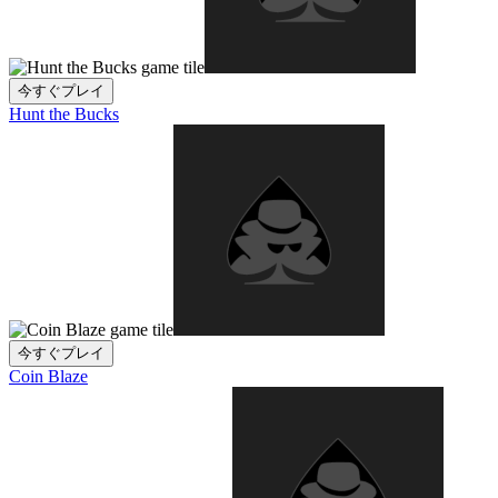
今すぐプレイ
Hunt the Bucks
今すぐプレイ
Coin Blaze