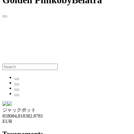
Golden Plinko
by
Belatra
ジャックポット
8
1
8
0
8
4
,
8
1
8
3
8
2
.
8
7
8
1
EUR
Tournaments