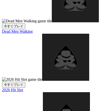
今すぐプレイ
Dead Men Walking
今すぐプレイ
2026 Hit Slot